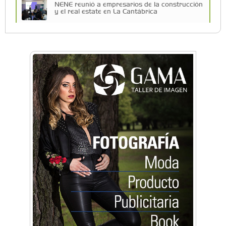
NENE reunió a empresarios de la construcción
y el real estate en La Cantábrica
La Universidad de Morón llevó su innovación
educativa a Estados Unidos
Una compañía teatral de Castelar competirá
por el Premio FEBA Cultura
La primera vez que Eva Perón voló en avión lo
hizo desde Morón
Mariana Croce: "Hoy las empresas necesitan
un asesoramiento integral para crecer con
seguridad"
Música, teatro, yoga, danza y mucho más:
Conocé todos los talleres para aprender y
disfrutar en la Zona Oeste