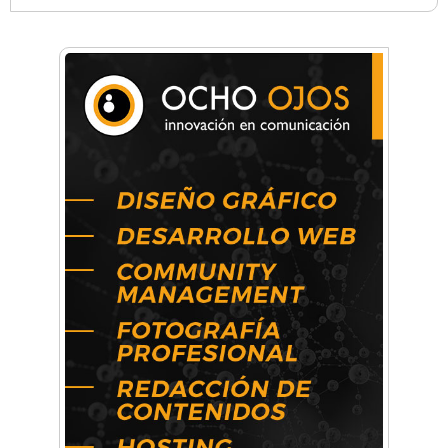
Anahata - Tu comunidad de bienestar y
crecimiento personal
Arq. Horacio Alejandro Sánchez
Artística ApasionArte
Artística Catalina
Artística Veral
BAIC Ramos Mejía