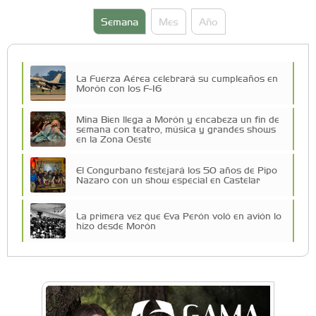
Semana
Mes
Año
La Fuerza Aérea celebrará su cumpleaños en
Morón con los F-16
Mina Bien llega a Morón y encabeza un fin de
semana con teatro, música y grandes shows
en la Zona Oeste
El Congurbano festejará los 50 años de Pipo
Nazaro con un show especial en Castelar
La primera vez que Eva Perón voló en avión lo
hizo desde Morón
Una compañía teatral de Castelar competirá
por el Premio FEBA Cultura
Mariana Croce: "Hoy las empresas necesitan
un asesoramiento integral para crecer con