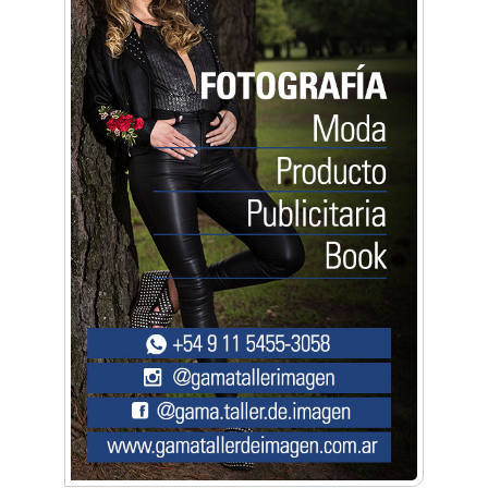
Artística ApasionArte
Artística Catalina
Artística Veral
BAIC Ramos Mejía
Brisé Estudio de Danzas
Buenos Aires Equipar