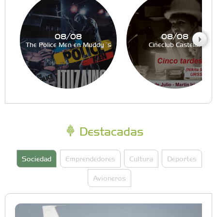
08/08
08/08
The Police Men en Muddy´s
Cineclub Castelar
Destacadas
Sociedad
Emprendedores
Cultura
Deportes
Avioneros