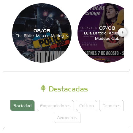
07/08
08/08
Lula Bertoldi Acustico en
The Police Men en Muddy´s
Muddys Club
Destacadas
Sociedad
Emprendedores
Cultura
Deportes
Avioneros