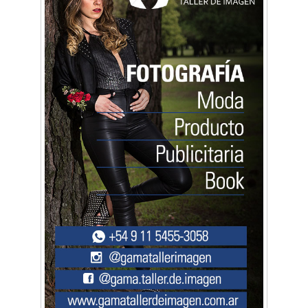
Artística ApasionArte
Artística Catalina
Artística Veral
BAIC Ramos Mejía
Brisé Estudio de Danzas
Buenos Aires Equipar