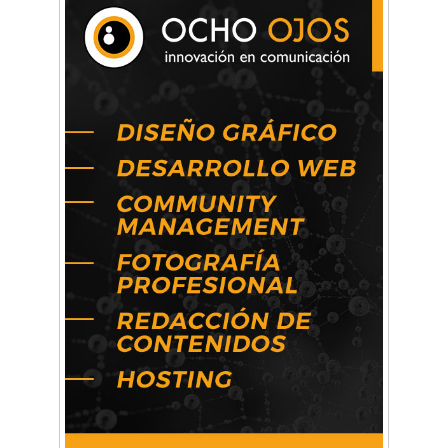
La primera vez que Eva Perón voló en avión lo
hizo desde Morón
Mariana Croce: "Hoy las empresas necesitan
un asesoramiento integral para crecer con
seguridad"
Música, teatro, yoga, danza y mucho más:
Conocé todos los talleres para aprender y
disfrutar en la Zona Oeste