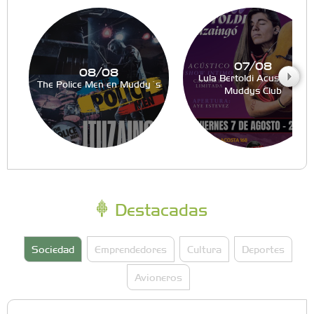
07/08
08/08
Lula Bertoldi Acustico en
The Police Men en Muddy´s
Muddys Club
Destacadas
Sociedad
Emprendedores
Cultura
Deportes
Avioneros