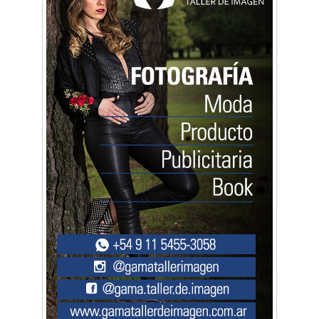
Artística ApasionArte
Artística Catalina
Artística Veral
BAIC Ramos Mejía
Brisé Estudio de Danzas
Buenos Aires Equipar