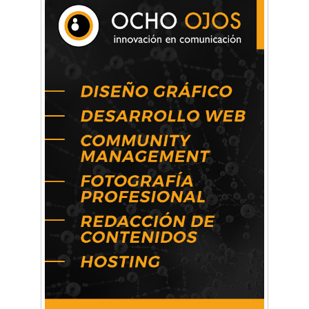
Una compañía teatral de Castelar competirá
por el Premio FEBA Cultura
La primera vez que Eva Perón voló en avión lo
hizo desde Morón
Mariana Croce: "Hoy las empresas necesitan
un asesoramiento integral para crecer con
seguridad"
Música, teatro, yoga, danza y mucho más:
Conocé todos los talleres para aprender y
disfrutar en la Zona Oeste