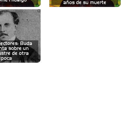
años de su muerte
lectores: Buda
nta sobre un
ustre de otra
época