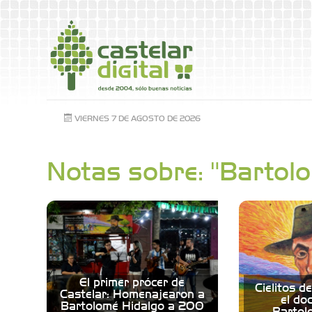
VIERNES 7 DE AGOSTO DE 2026
Notas sobre: "Bartol
El primer prócer de
Cielitos d
Castelar: Homenajearon a
el do
Bartolomé Hidalgo a 200
Bartol