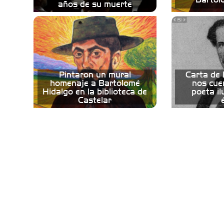
años de su muerte
Pintaron un mural
Carta de 
homenaje a Bartolomé
nos cue
Hidalgo en la biblioteca de
poeta il
Castelar