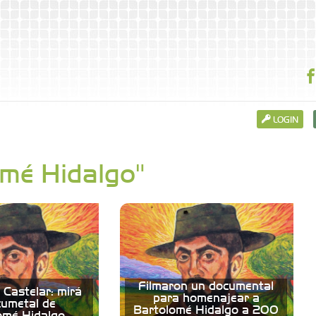
LOGIN
omé Hidalgo"
Filmaron un documental
e Castelar: mirá
para homenajear a
cumetal de
Bartolomé Hidalgo a 200
omé Hidalgo