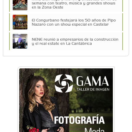
semana con teatro, música y grandes shows
en la Zona Oeste
El Congurbano festejará los 50 años de Pipo
Nazaro con un show especial en Castelar
NENE reunió a empresarios de la construcción
y el real estate en La Cantábrica
La Universidad de Morón llevó su innovación
educativa a Estados Unidos
Una compañía teatral de Castelar competirá
por el Premio FEBA Cultura
La primera vez que Eva Perón voló en avión lo
hizo desde Morón
Mariana Croce: "Hoy las empresas necesitan
un asesoramiento integral para crecer con
seguridad"