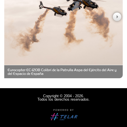
Casa Berta
Clima Castelar
CONSERVAS YAMASIRO
Eurocopter EC-120B Colibrí de la Patrulla Aspa del Ejército del Aire y
Cubanico´s - Cubanitos Rellenos!
del Espacio de España
Damiano Men´s Club
Copyright © 2004 - 2026.
Todos los derechos reservados.
Denisi Market
POWERED BY