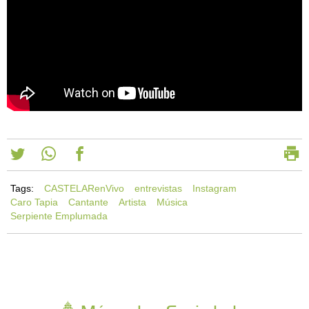
Tags:
CASTELARenVivo
entrevistas
Instagram
Caro Tapia
Cantante
Artista
Música
Serpiente Emplumada