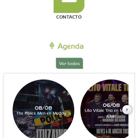
CONTACTO
Agenda
Ver todos
06/08
08/08
Lito Vitale Trio en Muddy´s
The Police Men en Muddy´s
Club