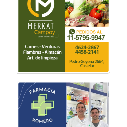
Dr. Omar Battilana: casi cuatro décadas de
odontología en Castelar con una premisa que
no cambió
Emiliano Brancciari inauguró "El Banquito de
Norita", el nuevo ciclo cultural de la Casa
Museo Nora Cortiñas
No funcionará el Ferrocarril Sarmiento por
cuatro días
¡Sí, prometo! Miles de estudiantes de Morón
prometieron lealtad a la bandera
Empresas, emprendedores y cultura se
reunieron en Expo Morón Se Muestra
Empezá a estudiar en agosto: la Universidad
de Morón abrió las inscripciones para el
segundo cuatrimestre