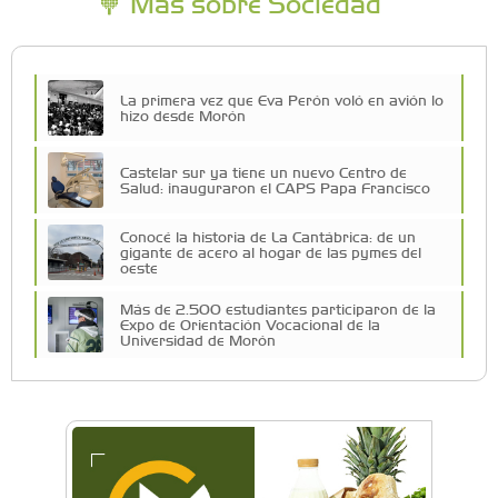
Más sobre Sociedad
La primera vez que Eva Perón voló en avión lo
hizo desde Morón
Castelar sur ya tiene un nuevo Centro de
Salud: inauguraron el CAPS Papa Francisco
Conocé la historia de La Cantábrica: de un
gigante de acero al hogar de las pymes del
oeste
Más de 2.500 estudiantes participaron de la
Expo de Orientación Vocacional de la
Universidad de Morón
A 19 años de la nevada histórica: ¿puede
volver a nevar en Castelar?
De Castelar a Júpiter: Conocé la historia del
vecino que mapeó la luna hacia la que viaja
Castelar Digital