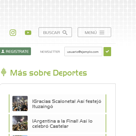
BUSCAR
MENÚ
REGISTRATE
NEWSLETTER
Más sobre Deportes
¡Gracias Scaloneta! Así festejó
Ituzaingó
¡Argentina a la Final! Así lo
celebró Castelar