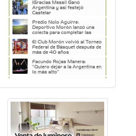
¡Gracias Messi! Ganó
Argentina y así festejó
Castelar
Predio Nolo Aguirre:
Deportivo Morón lanzó una
colecta para completar las
obras
El Club Morón volvió al Torneo
Federal de Básquet después de
más de 40 años
Facundo Rojas Manera:
“Quiero dejar a la Argentina en
lo más alto”
Descubrí la historia
desconocida de los arcos del
Club GEI
Club Morón celebró sus 127
años con un fiestón
Fútbol, familia y solidaridad:
30 años del torneo de Ex
Alumnos del Colegio San José
de Morón