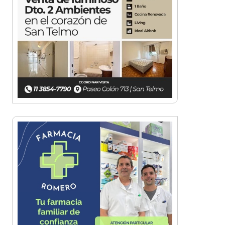
Bajo las estrellas: miles de
vecinos corrieron por Castelar
Norte
Morón corre de noche: llega la
primera edición del evento
atlético en Castelar
Carreras Legendarias reunió
autos, motos y aviones
históricos en Campo de Mayo