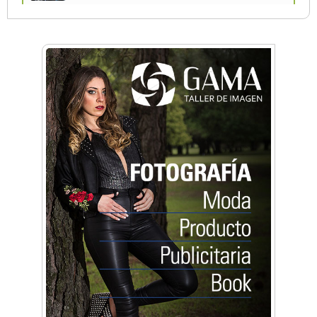
La Universidad de Morón llevó su innovación
educativa a Estados Unidos
Una compañía teatral de Castelar competirá
por el Premio FEBA Cultura
La primera vez que Eva Perón voló en avión lo
hizo desde Morón
Mariana Croce: "Hoy las empresas necesitan
un asesoramiento integral para crecer con
seguridad"
Música, teatro, yoga, danza y mucho más:
Conocé todos los talleres para aprender y
disfrutar en la Zona Oeste