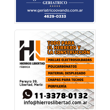
cuatro días
¡Sí, prometo! Miles de estudiantes de Morón
prometieron lealtad a la bandera
Empresas, emprendedores y cultura se
reunieron en Expo Morón Se Muestra
Empezá a estudiar en agosto: la Universidad
de Morón abrió las inscripciones para el
segundo cuatrimestre