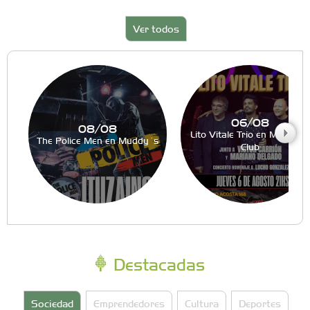
Ver todos
06/08
08/08
Lito Vitale Trio en Muddy´s
The Police Men en Muddy´s
Club
Destacadas
Sociedad
Emprendedores
Cultura
Deportes