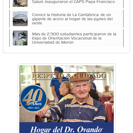
Salud: inauguraron el CAPS Papa Francisco
Conocé la historia de La Cantábrica: de un
gigante de acero al hogar de las pymes del
oeste
Más de 2.500 estudiantes participaron de la
Expo de Orientación Vocacional de la
Universidad de Morón
A 19 años de la nevada histórica: ¿puede
volver a nevar en Castelar?
De Castelar a Júpiter: Conocé la historia del
vecino que mapeó la luna hacia la que viaja
Castelar Digital
Dr. Omar Battilana: casi cuatro décadas de
odontología en Castelar con una premisa que
no cambió
Emiliano Brancciari inauguró "El Banquito de
Norita", el nuevo ciclo cultural de la Casa
Museo Nora Cortiñas
No funcionará el Ferrocarril Sarmiento por