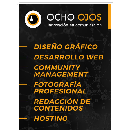
crecimiento personal
Arq. Horacio Alejandro Sánchez
Artística ApasionArte
Artística Catalina
Artística Veral
BAIC Ramos Mejía
Brisé Estudio de Danzas