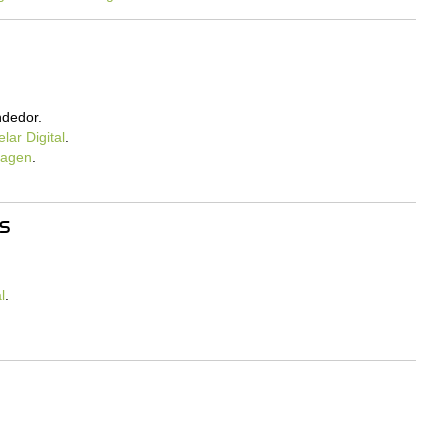
dedor.
lar Digital
.
magen
.
S
l
.