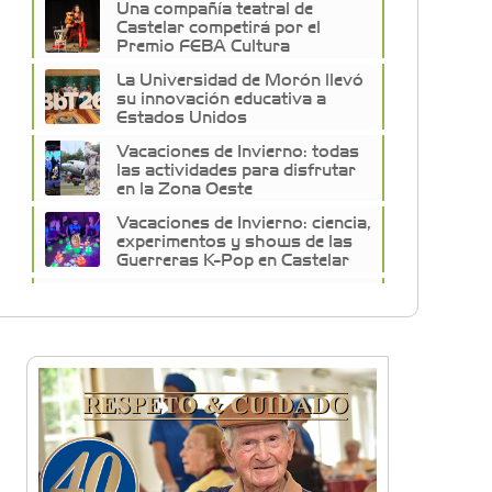
Una compañía teatral de
Castelar competirá por el
Premio FEBA Cultura
La Universidad de Morón llevó
su innovación educativa a
Estados Unidos
Vacaciones de Invierno: todas
las actividades para disfrutar
en la Zona Oeste
Vacaciones de Invierno: ciencia,
experimentos y shows de las
Guerreras K-Pop en Castelar
La histórica FM En Tránsito
cumple 39 años y lo festejará
con un fiestón en Auditorio
Oeste
Sexo, deseo y vínculos: La Lic.
Cecilia Ce llega a Morón con
"Encendé tu motor"
Silvia Villalba presentó Caudal
Interno: "Tiene que ver con el
mensaje que quiero entregar
desde mi ser"