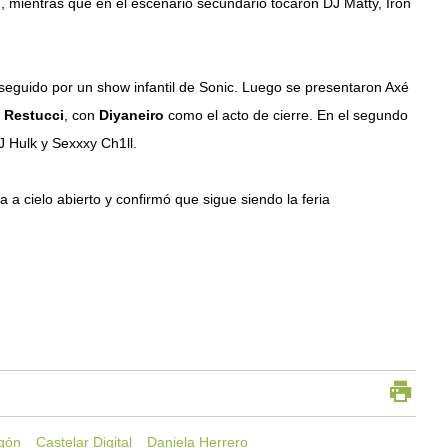
J
, mientras que en el escenario secundario tocaron DJ Matty, Iron
seguido por un show infantil de Sonic. Luego se presentaron Axé
 Restucci
, con
Diyaneiro
como el acto de cierre. En el segundo
J Hulk y Sexxxy Ch1ll.
 a cielo abierto y confirmó que sigue siendo la feria
agón
Castelar Digital
Daniela Herrero