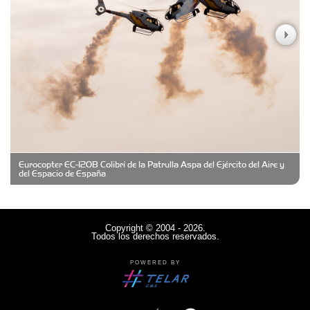
Casa Berta
Clima Castelar
CONSERVAS YAMASIRO
Eurocopter EC-120B Colibrí de la Patrulla Aspa del Ejército del Aire y
Cubanico´s - Cubanitos Rellenos!
del Espacio de España
Damiano Men´s Club
Copyright © 2004 - 2026.
Todos los derechos reservados.
Denisi Market
POWERED BY