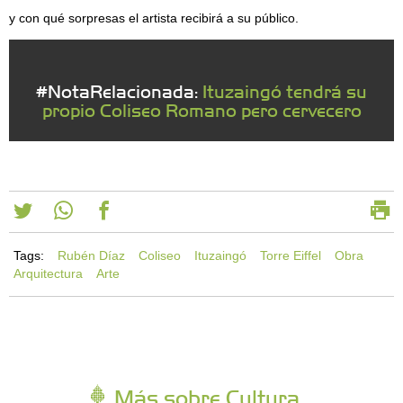
y con qué sorpresas el artista recibirá a su público.
#NotaRelacionada:
Ituzaingó tendrá su
propio Coliseo Romano pero cervecero
Tags:
Rubén Díaz
Coliseo
Ituzaingó
Torre Eiffel
Obra
Arquitectura
Arte
Más sobre Cultura