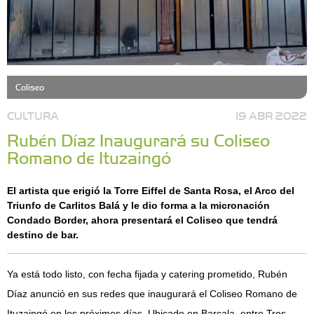
Coliseo
CULTURA
19 ABR 2022
Rubén Díaz Inaugurará su Coliseo
Romano de Ituzaingó
El artista que erigió la Torre Eiffel de Santa Rosa, el Arco del
Triunfo de Carlitos Balá y le dio forma a la micronación
Condado Border, ahora presentará el Coliseo que tendrá
destino de bar.
Ya está todo listo, con fecha fijada y catering prometido, Rubén
Díaz anunció en sus redes que inaugurará el Coliseo Romano de
Ituzaingó en los próximos días. Ubicado en Barcala, entre Tres