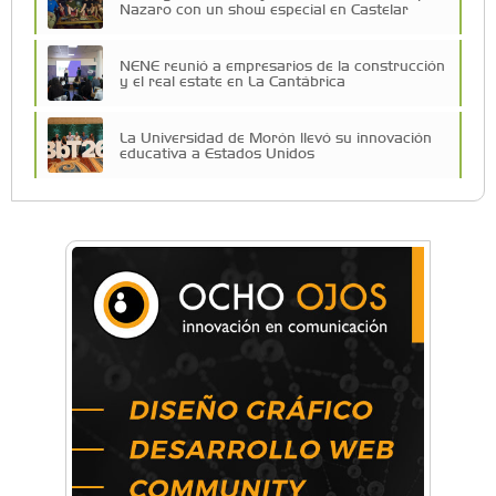
Nazaro con un show especial en Castelar
NENE reunió a empresarios de la construcción
y el real estate en La Cantábrica
La Universidad de Morón llevó su innovación
educativa a Estados Unidos
Una compañía teatral de Castelar competirá
por el Premio FEBA Cultura
La primera vez que Eva Perón voló en avión lo
hizo desde Morón
Mariana Croce: "Hoy las empresas necesitan
un asesoramiento integral para crecer con
seguridad"
Música, teatro, yoga, danza y mucho más:
Conocé todos los talleres para aprender y
disfrutar en la Zona Oeste