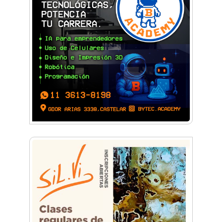
Visita guiada a la Catedral de Morón, el plan
destacado para este fin de semana
Sexo, deseo y vínculos: La Lic. Cecilia Ce llega a
Morón con "Encendé tu motor"
Silvia Villalba presentó Caudal Interno: "Tiene
que ver con el mensaje que quiero entregar
desde mi ser"
Planspiel: Conocé la experiencia educativa en
alemán que reunió a estudiantes de
Hurlingham y Quilmes
El día que Castelar creyó que Los Redondos
tocaban en el Club Argentino
Feria Conurbana: Resistencia Gráfica ante las
pantallas y lo intangible