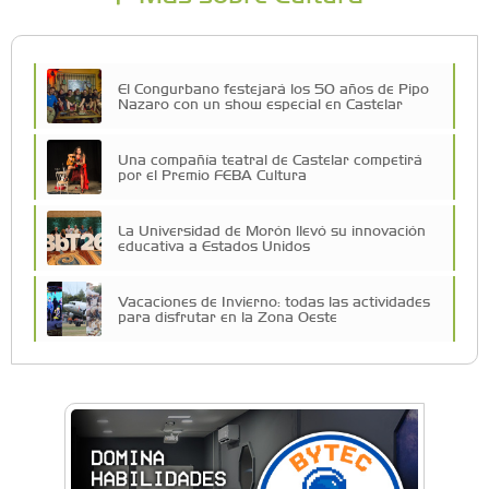
El Congurbano festejará los 50 años de Pipo
Nazaro con un show especial en Castelar
Una compañía teatral de Castelar competirá
por el Premio FEBA Cultura
La Universidad de Morón llevó su innovación
educativa a Estados Unidos
Vacaciones de Invierno: todas las actividades
para disfrutar en la Zona Oeste
Vacaciones de Invierno: ciencia, experimentos
y shows de las Guerreras K-Pop en Castelar
La histórica FM En Tránsito cumple 39 años y
lo festejará con un fiestón en Auditorio Oeste