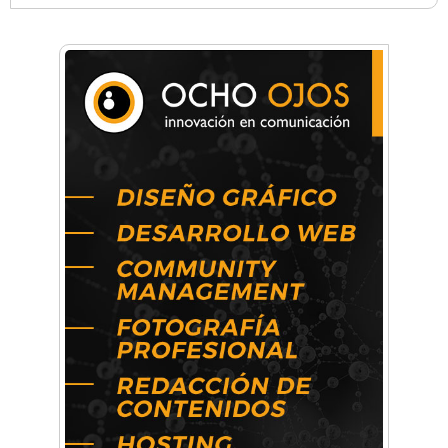
Anahata - Tu comunidad de bienestar y
crecimiento personal
Arq. Horacio Alejandro Sánchez
Artística ApasionArte
Artística Catalina
Artística Veral
BAIC Ramos Mejía