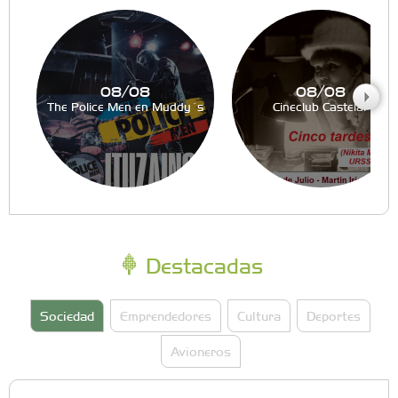
08/08
08/08
The Police Men en Muddy´s
Cineclub Castelar
Destacadas
Sociedad
Emprendedores
Cultura
Deportes
Avioneros