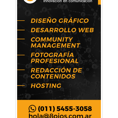
Artística ApasionArte
Artística Catalina
Artística Veral
BAIC Ramos Mejía
Brisé Estudio de Danzas
Buenos Aires Equipar