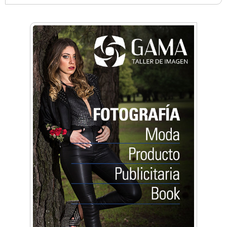
Anahata - Tu comunidad de bienestar y
crecimiento personal
Arq. Horacio Alejandro Sánchez
Artística ApasionArte
Artística Catalina
Artística Veral
BAIC Ramos Mejía