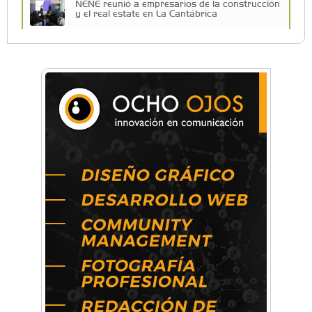
NENE reunió a empresarios de la construcción
y el real estate en La Cantábrica
Una compañía teatral de Castelar competirá
por el Premio FEBA Cultura
La primera vez que Eva Perón voló en avión lo
hizo desde Morón
Mariana Croce: "Hoy las empresas necesitan
un asesoramiento integral para crecer con
seguridad"
Música, teatro, yoga, danza y mucho más:
Conocé todos los talleres para aprender y
disfrutar en la Zona Oeste