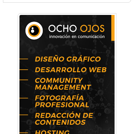
Anahata - Tu comunidad de bienestar y
crecimiento personal
Arq. Horacio Alejandro Sánchez
Artística ApasionArte
Artística Catalina
Artística Veral
BAIC Ramos Mejía