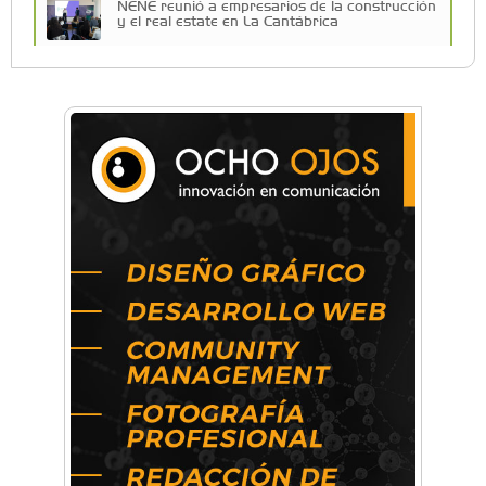
NENE reunió a empresarios de la construcción
y el real estate en La Cantábrica
La Universidad de Morón llevó su innovación
educativa a Estados Unidos
Una compañía teatral de Castelar competirá
por el Premio FEBA Cultura
La primera vez que Eva Perón voló en avión lo
hizo desde Morón
Mariana Croce: "Hoy las empresas necesitan
un asesoramiento integral para crecer con
seguridad"
Música, teatro, yoga, danza y mucho más:
Conocé todos los talleres para aprender y
disfrutar en la Zona Oeste