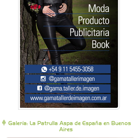
Artística Catalina
Artística Veral
BAIC Ramos Mejía
Brisé Estudio de Danzas
Buenos Aires Equipar
Bytec Academy
Galería: La Patrulla Aspa de España en Buenos
Aires
Campoy Federik - Productores Asesores de
Seguros