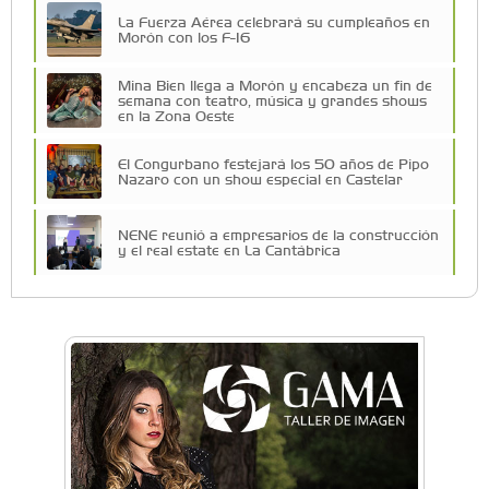
La Fuerza Aérea celebrará su cumpleaños en
Morón con los F-16
Mina Bien llega a Morón y encabeza un fin de
semana con teatro, música y grandes shows
en la Zona Oeste
El Congurbano festejará los 50 años de Pipo
Nazaro con un show especial en Castelar
NENE reunió a empresarios de la construcción
y el real estate en La Cantábrica
Una compañía teatral de Castelar competirá
por el Premio FEBA Cultura
La primera vez que Eva Perón voló en avión lo
hizo desde Morón
Mariana Croce: "Hoy las empresas necesitan
un asesoramiento integral para crecer con
seguridad"