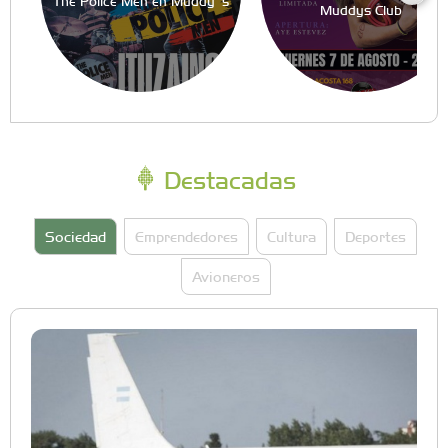
The Police Men en Muddy´s
Muddys Club
Destacadas
Sociedad
Emprendedores
Cultura
Deportes
Avioneros