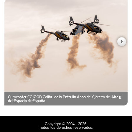
Carniceria y granja El Viejo Peña
Casa Berta
Clima Castelar
CONSERVAS YAMASIRO
Eurocopter EC-120B Colibrí de la Patrulla Aspa del Ejército del Aire y
Cubanico´s - Cubanitos Rellenos!
del Espacio de España
Damiano Men´s Club
Copyright © 2004 - 2026.
Todos los derechos reservados.