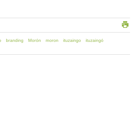
o
branding
Morón
moron
ituzaingo
ituzaingó