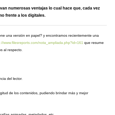
llevan numerosas ventajas lo cual hace que, cada vez
 frente a los digitales.
iene una versión en papel? y encontramos recientemente una
p://www.filesreports.com/nota_ampliada.php?id=161
que resume
 al respecto.
cia del lector.
ngitud de los contenidos, pudiendo brindar más y mejor
ografías animadas, metadados, etc.