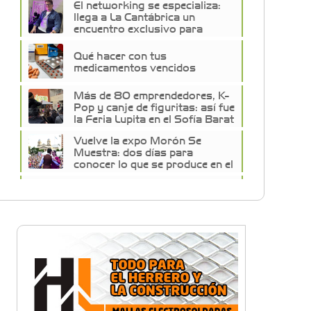
El networking se especializa:
llega a La Cantábrica un
encuentro exclusivo para
empresarios de la construcción
Qué hacer con tus
medicamentos vencidos
Más de 80 emprendedores, K-
Pop y canje de figuritas: así fue
la Feria Lupita en el Sofía Barat
Vuelve la expo Morón Se
Muestra: dos días para
conocer lo que se produce en el
distrito
Historias con Toque
Venezolano: Tequeños, la
esencia del sabor y la alegría
en un bocado
Build With AI: Google
Developer Groups Castelar
llevó charlas de IA a BYTEC
Lunettes de vegetales y
corazón de mozzarella: El paso
a paso para una pasta de autor