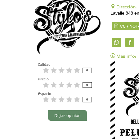
Dirección:
Lavalle 848 en
VER NOT
Más info:
Calidad:
0
Precio:
0
Espacio:
0
Dejar opinión