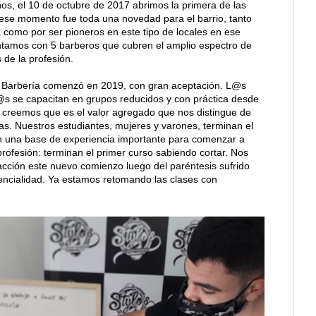
os, el 10 de octubre de 2017 abrimos la primera de las
 ese momento fue toda una novedad para el barrio, tanto
a como por ser pioneros en este tipo de locales en ese
amos con 5 barberos que cubren el amplio espectro de
 de la profesión.
 Barbería comenzó en 2019, con gran aceptación. L@s
@s se capacitan en grupos reducidos y con práctica desde
o creemos que es el valor agregado que nos distingue de
s. Nuestros estudiantes, mujeres y varones, terminan el
con una base de experiencia importante para comenzar a
 profesión: terminan el primer curso sabiendo cortar. Nos
facción este nuevo comienzo luego del paréntesis sufrido
sencialidad. Ya estamos retomando las clases con