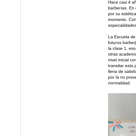
Hace casi 4 añ
barberías. En
por su estétic
momento. Cont
especialidades
La Escuela de
futuros barbe
la clase 1, es
otras academia
nivel inicial 
transitar esta
llena de satis
por la no pre
normalidad.