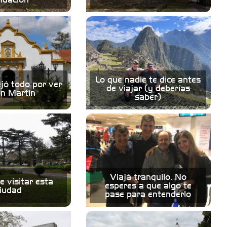
Lo que nadie te dice antes
ejó todo por ver
de viajar (y deberías
n Martín
saber)
Viajá tranquilo. No
e visitar esta
esperes a que algo te
iudad
pase para entenderlo