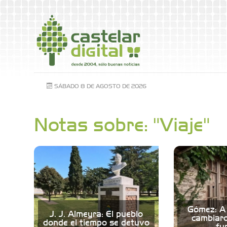
SÁBADO 8 DE AGOSTO DE 2026
Notas sobre: "Viaje"
Gómez: A 
J. J. Almeyra: El pueblo
cambiaro
donde el tiempo se detuvo
fu