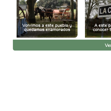
Volvimos a este pueblo y
A este p
quedamos enamorados
conocer 
Ve