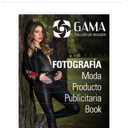
Anahata - Tu comunidad de bienestar y
crecimiento personal
Arq. Horacio Alejandro Sánchez
Artística ApasionArte
Artística Catalina
Artística Veral
BAIC Ramos Mejía