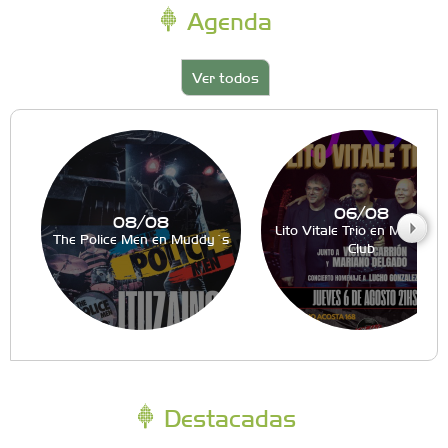
Agenda
Ver todos
06/08
08/08
Lito Vitale Trio en Muddy´s
The Police Men en Muddy´s
Club
Destacadas