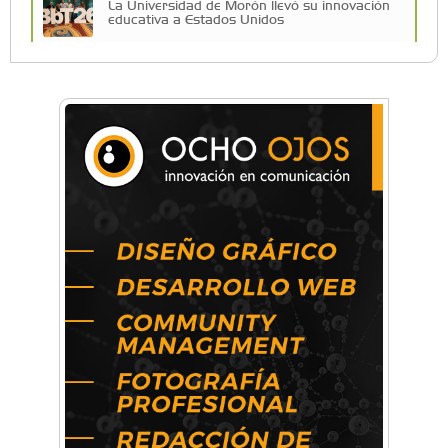
La Universidad de Morón llevó su innovación
educativa a Estados Unidos
Una compañía teatral de Castelar competirá
por el Premio FEBA Cultura
La primera vez que Eva Perón voló en avión lo
hizo desde Morón
Mariana Croce: "Hoy las empresas necesitan
un asesoramiento integral para crecer con
seguridad"
Música, teatro, yoga, danza y mucho más:
Conocé todos los talleres para aprender y
disfrutar en la Zona Oeste