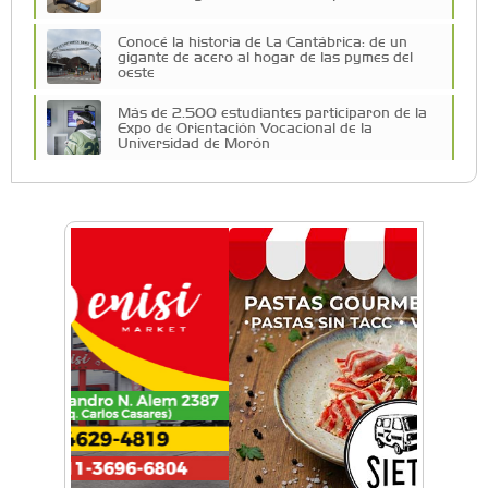
Conocé la historia de La Cantábrica: de un
gigante de acero al hogar de las pymes del
oeste
Más de 2.500 estudiantes participaron de la
Expo de Orientación Vocacional de la
Universidad de Morón
A 19 años de la nevada histórica: ¿puede
volver a nevar en Castelar?
De Castelar a Júpiter: Conocé la historia del
vecino que mapeó la luna hacia la que viaja
Castelar Digital
Dr. Omar Battilana: casi cuatro décadas de
odontología en Castelar con una premisa que
no cambió
Emiliano Brancciari inauguró "El Banquito de
Norita", el nuevo ciclo cultural de la Casa
Museo Nora Cortiñas
No funcionará el Ferrocarril Sarmiento por