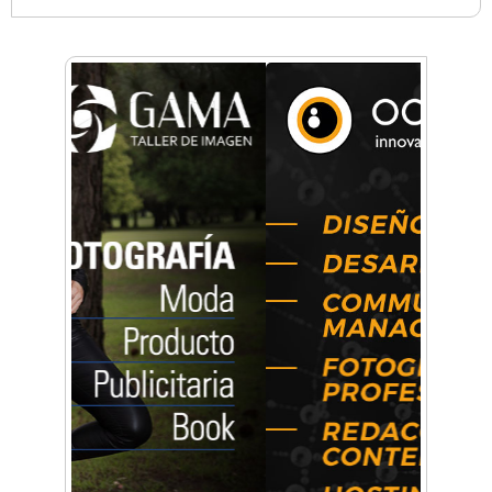
Una compañía teatral de Castelar competirá
por el Premio FEBA Cultura
Mariana Croce: "Hoy las empresas necesitan
un asesoramiento integral para crecer con
seguridad"
Música, teatro, yoga, danza y mucho más:
Conocé todos los talleres para aprender y
disfrutar en la Zona Oeste