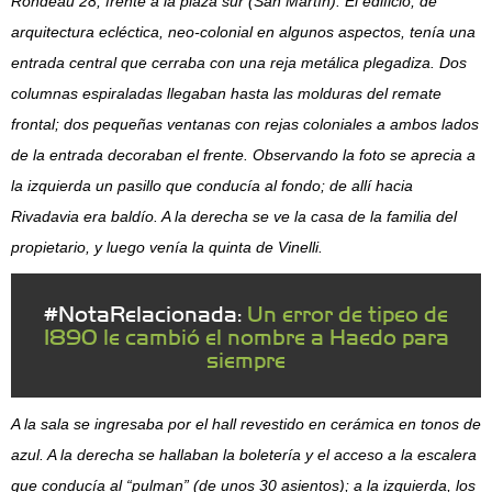
Rondeau 28, frente a la plaza sur (San Martín). El edificio, de
arquitectura ecléctica, neo-colonial en algunos aspectos, tenía una
entrada central que cerraba con una reja metálica plegadiza. Dos
columnas espiraladas llegaban hasta las molduras del remate
frontal; dos pequeñas ventanas con rejas coloniales a ambos lados
de la entrada decoraban el frente. Observando la foto se aprecia a
la izquierda un pasillo que conducía al fondo; de allí hacia
Rivadavia era baldío. A la derecha se ve la casa de la familia del
propietario, y luego venía la quinta de Vinelli.
#NotaRelacionada:
Un error de tipeo de
1890 le cambió el nombre a Haedo para
siempre
A la sala se ingresaba por el hall revestido en cerámica en tonos de
azul. A la derecha se hallaban la boletería y el acceso a la escalera
que conducía al “pulman” (de unos 30 asientos); a la izquierda, los