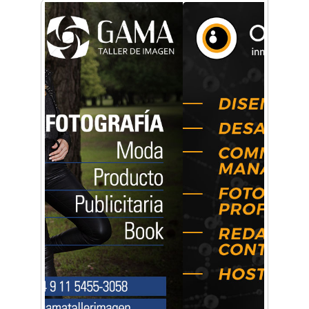
crecimiento personal
Arq. Horacio Alejandro Sánchez
Artística ApasionArte
Artística Catalina
Artística Veral
BAIC Ramos Mejía
Brisé Estudio de Danzas